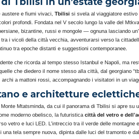
i Tbilisi in un’estate georg
 austere e fiumi vivaci,
Tbilisi
si svela al viaggiatore esti
 colori profondi. Fondata nel V secolo lungo la valle del Mtkva
ersiane, bizantine, russi e mongole — ognuna lasciando un’i
tra i vicoli della città vecchia, avventurarsi verso la cittadel
tinuo tra epoche distanti e suggestioni contemporanee.
adente che ricorda al tempo stesso Istanbul e Napoli, ma re
uelle che diedero il nome stesso alla città, dal georgiano “tb
 archi a mattoni rossi, accompagnando i visitatori in un viag
ano e architetture eclettich
 il Monte Mtatsminda, da cui il panorama di Tbilisi si apre s
 come moderno obelisco, la futuristica
città del vetro e dell’
so vetro e luci LED. L’intreccio tra il verde delle montagne
mi una tela sempre nuova, dipinta dalle luci del tramonto e dal