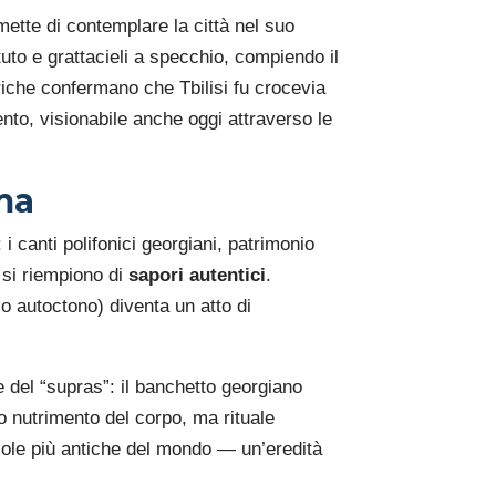
rmette di contemplare la città nel suo
tuto e grattacieli a specchio, compiendo il
riche confermano che Tbilisi fu crocevia
nto, visionabile anche oggi attraverso le
ima
: i canti polifonici georgiani, patrimonio
i si riempiono di
sapori autentici
.
so autoctono) diventa un atto di
ne del “supras”: il banchetto georgiano
o nutrimento del corpo, ma rituale
icole più antiche del mondo — un’eredità