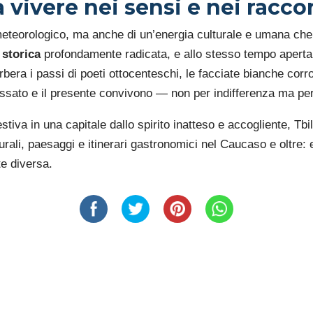
vivere nei sensi e nei racco
 meteorologico, ma anche di un’energia culturale e umana che t
 storica
profondamente radicata, e allo stesso tempo aperta 
rbera i passi di poeti ottocenteschi, le facciate bianche corro
 passato e il presente convivono — non per indifferenza ma p
tiva in una capitale dallo spirito inatteso e accogliente, Tbil
turali, paesaggi e itinerari gastronomici nel Caucaso e oltre: 
te diversa.