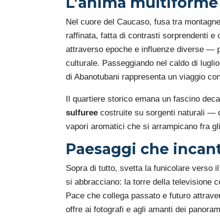
L’anima multiforme d
Nel cuore del Caucaso, fusa tra montagne
raffinata, fatta di contrasti sorprendenti e
attraverso epoche e influenze diverse — p
culturale. Passeggiando nel caldo di luglio 
di Abanotubani rappresenta un viaggio con
Il quartiere storico emana un fascino dec
sulfuree
costruite su sorgenti naturali — q
vapori aromatici che si arrampicano fra gli
Paesaggi che incant
Sopra di tutto, svetta la funicolare verso
si abbracciano: la torre della televisione
Pace che collega passato e futuro attraver
offre ai fotografi e agli amanti dei panora