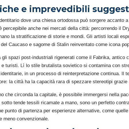
che e imprevedibili suggest
 identitario dove una chiesa ortodossa può sorgere accanto
è percepibile anche nei mercati della città: percorrendo il Dr
mano la stratificazione di storie e mondi. Gli artisti locali e
re del Caucaso e sagome di Stalin reinventato come icona pop
la gli spazi post-industriali rigenerati come il Fabrika, antic
e turisti. Lì lo stile brutalista sovietico si contamina con stre
identitarie, in un processo di reinterpretazione continua. Il t
re: la città ha la capacità rara di spezzare stereotipi grazie
no che circonda la capitale, è possibile immergersi nella pace 
e sotto tende tessili ricamate a mano, sono un perfetto contr
he punto di partenza per esperienze alternative, come quelle
ate meno convenzionale.