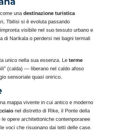
iana
vo come una
destinazione turistica
ri, Tbilisi si è evoluta passando
mpronta visibile nel suo tessuto urbano e
la di Narikala o perdersi nei bagni termali
sta unico nella sua essenza. Le
terme
ili” (calda) — liberano nel caldo afoso
gio sensoriale quasi onirico.
e
u una mappa vivente in cui antico e moderno
acciaio
nel distretto di Rike, il Ponte della
 e le opere architettoniche contemporanee
le voci che risuonano dai tetti delle case.