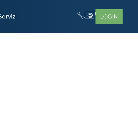
Servizi
LOGIN
 LA
A E I