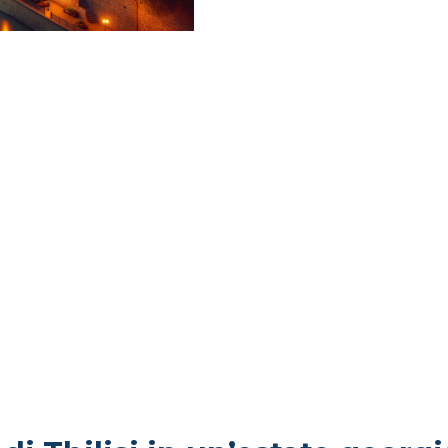
PAESA
SORPR
TBILISI
NELLA 
DEL C