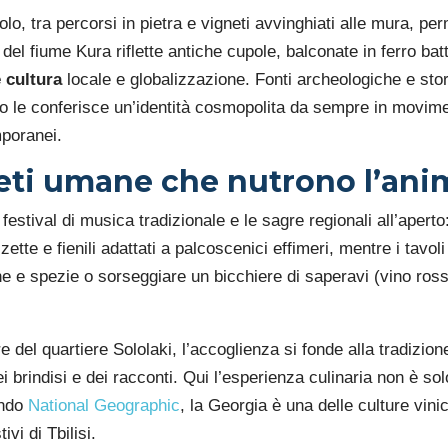
olo, tra percorsi in pietra e vigneti avvinghiati alle mura, pe
el fiume Kura riflette antiche cupole, balconate in ferro bat
e cultura
locale e globalizzazione. Fonti archeologiche e sto
to le conferisce un’identità cosmopolita da sempre in movime
mporanei.
 reti umane che nutrono l’an
i festival di musica tradizionale e le sagre regionali all’aperto
tte e fienili adattati a palcoscenici effimeri, mentre i tavol
arne e spezie o sorseggiare un bicchiere di saperavi (vino ros
e del quartiere Sololaki, l’accoglienza si fonde alla tradizio
 brindisi e dei racconti. Qui l’esperienza culinaria non è sol
ondo
National Geographic
, la Georgia è una delle culture vin
vi di Tbilisi.