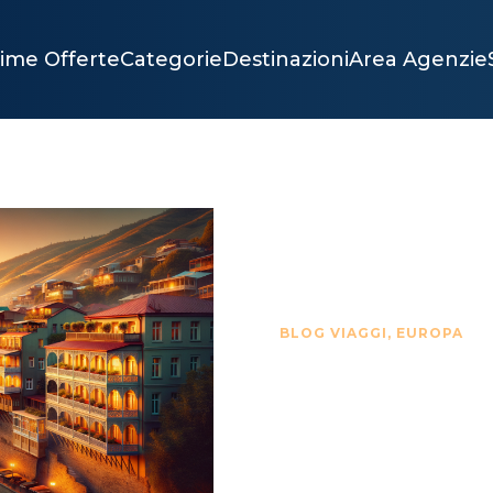
time Offerte
Categorie
Destinazioni
Area Agenzie
BLOG VIAGGI
,
EUROPA
SCOPRI
CULTUR