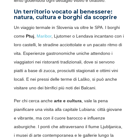
lento godendosi ogni dettaglio visivo e olfattivo.
Un territorio vocato al benessere:
natura, cultura e borghi da scoprire
Un viaggio termale in Slovenia va oltre le SPA. I borghi
come
Ptuj
,
Maribor
, Ljutomer o Lendava incantano con i
loro castelli, le stradine acciottolate e un pacato ritmo di
SCARICA LA NUOVA APP
vita. Esperienze gastronomiche uniche attendono i
OFFRIVIAGGI
viaggiatori nei ristoranti tradizionali, dove si servono
piatti a base di zucca, prosciutti stagionati e ottimi vini
locali. E nei pressi delle terme di Laško, si può anche
visitare uno dei birrifici più noti dei Balcani.
Per chi cerca anche
arte e cultura
, vale la pena
pianificare una visita alla capitale Lubiana: città giovane
e vibrante, ma con il cuore barocco e influenze
asburgiche. I ponti che attraversano il fiume Ljubljanica,
i musei di arte contemporanea e le gallerie lungo la