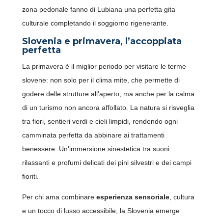
zona pedonale fanno di Lubiana una perfetta gita
culturale completando il soggiorno rigenerante.
Slovenia e primavera, l’accoppiata
perfetta
Clicca sul qr-code o inquadralo con la fotocamera del
La primavera è il miglior periodo per visitare le terme
tuo cellulare.
slovene: non solo per il clima mite, che permette di
godere delle strutture all’aperto, ma anche per la calma
di un turismo non ancora affollato. La natura si risveglia
tra fiori, sentieri verdi e cieli limpidi, rendendo ogni
camminata perfetta da abbinare ai trattamenti
benessere. Un’immersione sinestetica tra suoni
rilassanti e profumi delicati dei pini silvestri e dei campi
fioriti.
Per chi ama combinare
esperienza sensoriale
, cultura
e un tocco di lusso accessibile, la Slovenia emerge