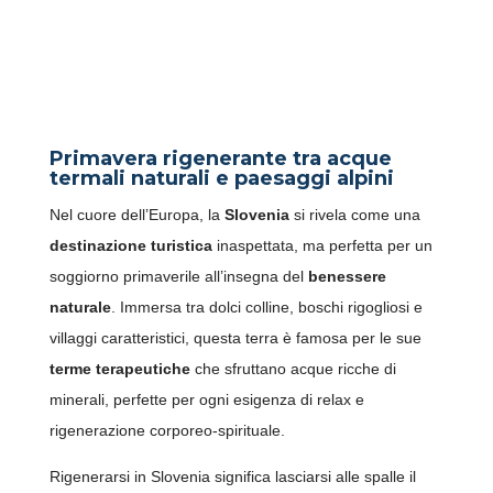
RELAX ALLE TERME IN
SLOVENIA: UN RIFUGIO
PERFETTO PER LA
PRIMAVERA
Primavera rigenerante tra acque
termali naturali e paesaggi alpini
Nel cuore dell’Europa, la
Slovenia
si rivela come una
destinazione turistica
inaspettata, ma perfetta per un
soggiorno primaverile all’insegna del
benessere
naturale
. Immersa tra dolci colline, boschi rigogliosi e
villaggi caratteristici, questa terra è famosa per le sue
terme terapeutiche
che sfruttano acque ricche di
minerali, perfette per ogni esigenza di relax e
rigenerazione corporeo-spirituale.
Rigenerarsi in Slovenia significa lasciarsi alle spalle il