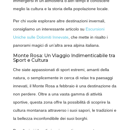
immergersi in un’atmosfera d’altri tempi e conoscere
meglio la cultura e la storia della popolazione locale.
Per chi vuole esplorare altre destinazioni invernali,
consigliamo un interessante articolo su
Escursioni
Uniche sulle Dolomiti Innevate
, che mette in risalto i
panorami magici di un’altra area alpina italiana.
Monte Rosa: Un Viaggio Indimenticabile tra
Sport e Cultura
SCARICA LA NUOVA APP
Che siate appassionati di sport estremi, amanti della
OFFRIVIAGGI
natura, o semplicemente in cerca di relax tra paesaggi
innevati, il Monte Rosa a febbraio è una destinazione da
non perdere. Oltre a una vasta gamma di attività
sportive, questa zona offre la possibilità di scoprire la
cultura montanara attraverso i suoi sapori, le tradizioni e
la bellezza inconfondibile dei suoi borghi.