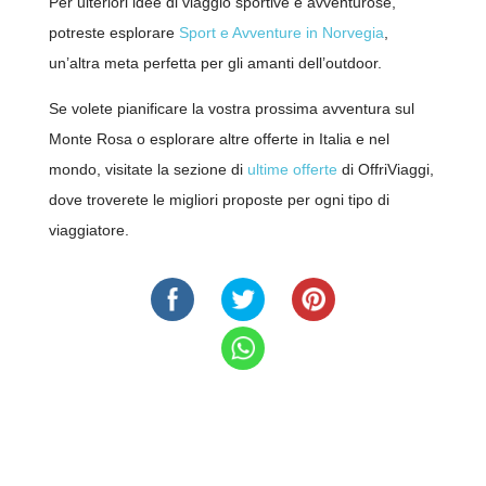
Per ulteriori idee di viaggio sportive e avventurose,
potreste esplorare
Sport e Avventure in Norvegia
,
un’altra meta perfetta per gli amanti dell’outdoor.
Se volete pianificare la vostra prossima avventura sul
Monte Rosa o esplorare altre offerte in Italia e nel
mondo, visitate la sezione di
ultime offerte
di OffriViaggi,
Clicca sul qr-code o inquadralo con la fotocamera del
dove troverete le migliori proposte per ogni tipo di
tuo cellulare.
viaggiatore.