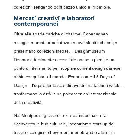
collezioni, rendendo ogni pezzo unico e irripetibile.
Mercati creativi e laboratori
contemporanei
Oltre alle strade cariche di charme, Copenaghen
accoglie mercati urbani dove i nuovi talenti del design
presentano collezioni inedite. Il Designmuseum
Denmark, facilmente accessibile anche a piedi, è un
SCARICA LA NUOVA APP
punto di riferimento per scoprire come il design danese
OFFRIVIAGGI
abbia conquistato il mondo. Eventi come il 3 Days of
Design – l’equivalente scandinavo di una fashion week –
trasformano la città in un palcoscenico internazionale
della creatività.
Nel Meatpacking District, ex area industriale ora
riconvertita in hub culturale, incontriamo start-up del
tessile ecologico, show-room monobrand e atelier di