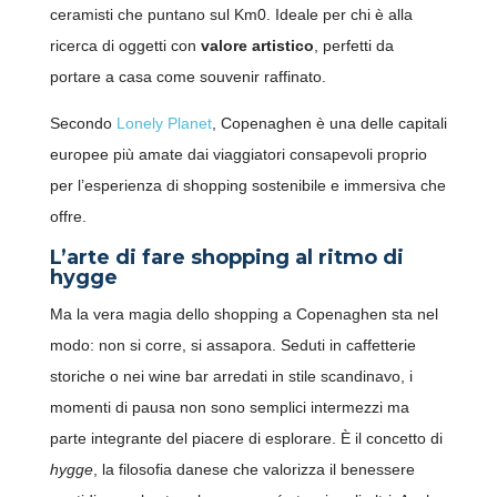
ceramisti che puntano sul Km0. Ideale per chi è alla
ricerca di oggetti con
valore artistico
, perfetti da
portare a casa come souvenir raffinato.
Secondo
Lonely Planet
, Copenaghen è una delle capitali
europee più amate dai viaggiatori consapevoli proprio
per l’esperienza di shopping sostenibile e immersiva che
Clicca sul qr-code o inquadralo con la fotocamera del
offre.
tuo cellulare.
L’arte di fare shopping al ritmo di
hygge
Ma la vera magia dello shopping a Copenaghen sta nel
modo: non si corre, si assapora. Seduti in caffetterie
storiche o nei wine bar arredati in stile scandinavo, i
momenti di pausa non sono semplici intermezzi ma
parte integrante del piacere di esplorare. È il concetto di
hygge
, la filosofia danese che valorizza il benessere