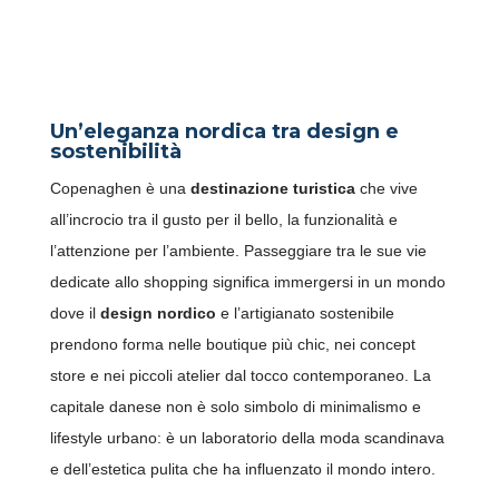
SHOPPING E DESIGN A
COPENAGHEN: LE VIE PIÙ
CHIC D’EUROPA
Un’eleganza nordica tra design e
sostenibilità
Copenaghen è una
destinazione turistica
che vive
all’incrocio tra il gusto per il bello, la funzionalità e
l’attenzione per l’ambiente. Passeggiare tra le sue vie
dedicate allo shopping significa immergersi in un mondo
dove il
design nordico
e l’artigianato sostenibile
prendono forma nelle boutique più chic, nei concept
store e nei piccoli atelier dal tocco contemporaneo. La
capitale danese non è solo simbolo di minimalismo e
lifestyle urbano: è un laboratorio della moda scandinava
e dell’estetica pulita che ha influenzato il mondo intero.