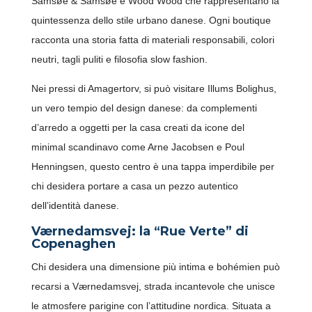
Samsøe & Samsøe e Wood Wood che rappresentano la
quintessenza dello stile urbano danese. Ogni boutique
racconta una storia fatta di materiali responsabili, colori
neutri, tagli puliti e filosofia slow fashion.
Nei pressi di Amagertorv, si può visitare Illums Bolighus,
un vero tempio del design danese: da complementi
d’arredo a oggetti per la casa creati da icone del
minimal scandinavo come Arne Jacobsen e Poul
Henningsen, questo centro è una tappa imperdibile per
chi desidera portare a casa un pezzo autentico
dell’identità danese.
Værnedamsvej: la “Rue Verte” di
Copenaghen
Chi desidera una dimensione più intima e bohémien può
recarsi a Værnedamsvej, strada incantevole che unisce
le atmosfere parigine con l’attitudine nordica. Situata a