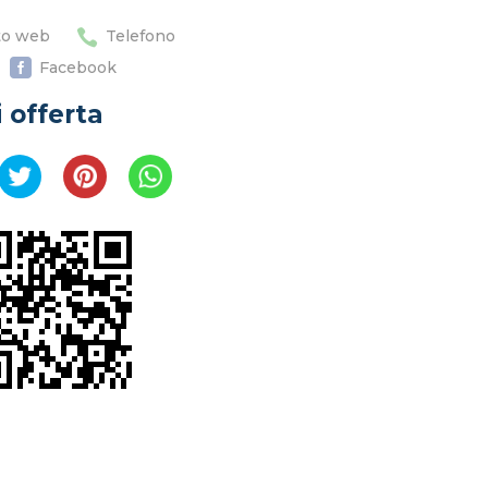

to web
Telefono

Facebook
 offerta