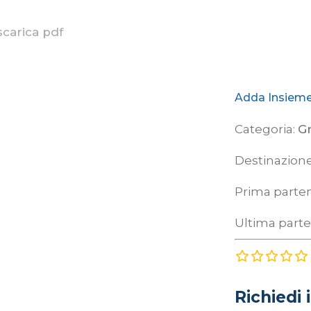
⚓DALLA
scarica pdf
FIUME T
GUSTO 
Adda Insiem
Categoria:
G
Destinazion
Prima parte
Ultima part
Richiedi 