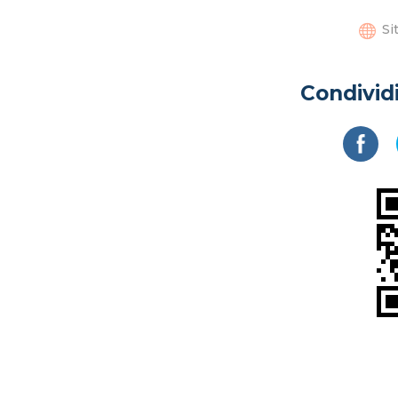

Si
Condividi