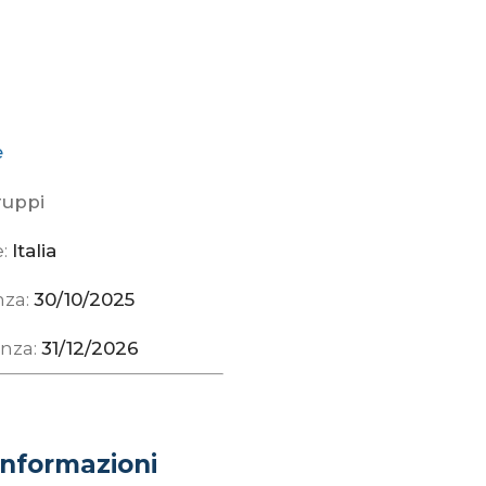
 TORRE AL
RA STORIA,
E NATURA
e
ruppi
e:
Italia
nza:
30/10/2025
enza:
31/12/2026
0.0 out of 5.0 stars
informazioni