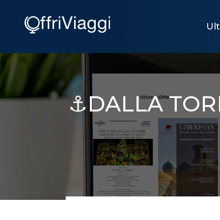
Ul
⚓DALLA TORR