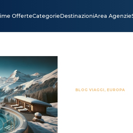
time Offerte
Categorie
Destinazioni
Area Agenzie
BLOG VIAGGI
,
EUROPA
RELAX 
SVIZZE