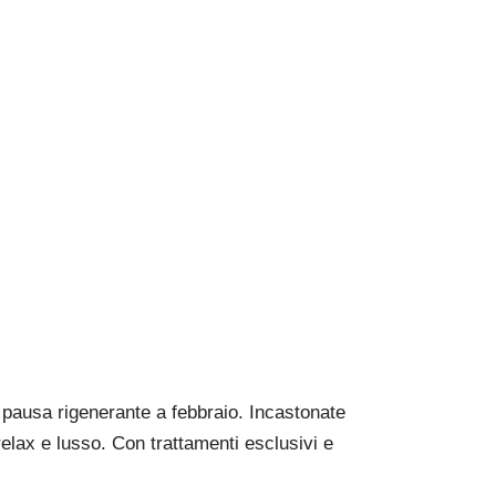
RI SPA PER
BBRAIO
ERANTE
na pausa rigenerante a febbraio. Incastonate
elax e lusso. Con trattamenti esclusivi e