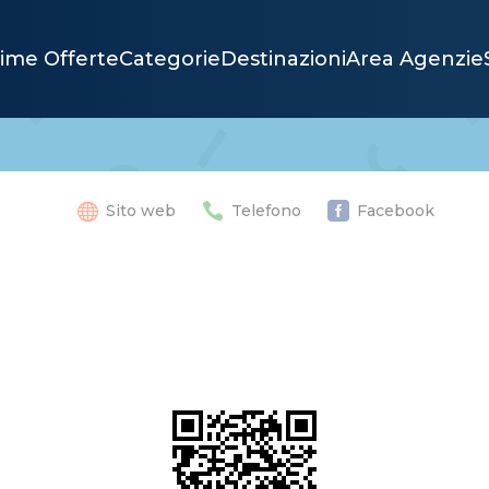
time Offerte
Categorie
Destinazioni
Area Agenzie



Sito web
Telefono
Facebook