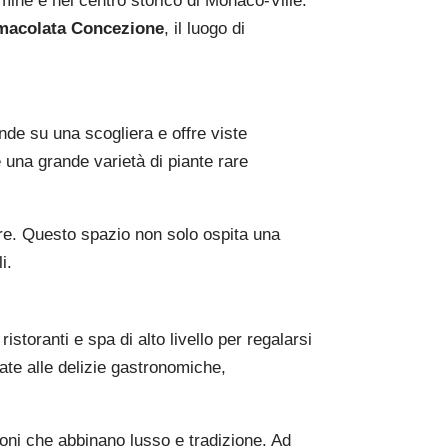
mine e nel centro storico di Monaco-Ville.
mmacolata Concezione
, il luogo di
nde su una scogliera e offre viste
e una grande varietà di piante rare
are. Questo spazio non solo ospita una
i.
storanti e spa di alto livello per regalarsi
gate alle delizie gastronomiche,
zioni che abbinano lusso e tradizione. Ad