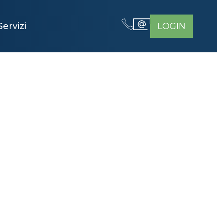
Servizi
LOGIN
 A
CARLO: