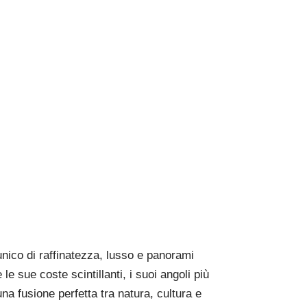
E FASCINO
RIVE DEL
ERRANEO
unico di raffinatezza, lusso e panorami
le sue coste scintillanti, i suoi angoli più
na fusione perfetta tra natura, cultura e