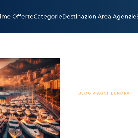
time Offerte
Categorie
Destinazioni
Area Agenzie
BLOG VIAGGI
,
EUROPA
MARZO
MONTE