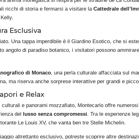
a vera anima monegasca si respira per le stradine de La Conda
i ricchi di storia e fermarsi a visitare la
Cattedrale dell’I
Kelly.
ra Esclusiva
ato. Una tappa imperdibile è il Giardino Esotico, che si este
sto angolo di paradiso botanico, i visitatori possono ammirar
nografico di Monaco
, una perla culturale affacciata sul m
a, ma riserva anche sorprese interattive per grandi e piccol
apori e Relax
culturali e panorami mozzafiato, Montecarlo offre numerosi ri
rienza del
lusso senza compromessi
. Tra le esperienze le
torante Le Louis XV, che vanta ben tre Stelle Michelin.
 viaggio altrettanto esclusivo, potreste scoprire altre destina