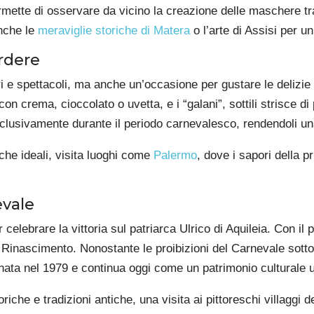
 permette di osservare da vicino la creazione delle maschere tr
anche le
meraviglie storiche di Matera
o l’arte di Assisi per 
rdere
ri e spettacoli, ma anche un’occasione per gustare le delizie d
ite con crema, cioccolato o uvetta, e i “galani”, sottili strisce
clusivamente durante il periodo carnevalesco, rendendoli una
che ideali, visita luoghi come
Palermo
, dove i sapori della p
evale
elebrare la vittoria sul patriarca Ulrico di Aquileia. Con il p
l Rinascimento. Nonostante le proibizioni del Carnevale sot
stinata nel 1979 e continua oggi come un patrimonio culturale 
riche e tradizioni antiche, una visita ai pittoreschi villagg