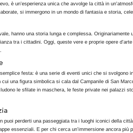
ioevo, è un’esperienza unica che avvolge la città in un’atmosf
borate, si immergono in un mondo di fantasia e storia, celeb
vale, hanno una storia lunga e complessa. Originariamente us
nza tra i cittadini. Oggi, queste vere e proprie opere d’art
.
e
emplice festa: è una serie di eventi unici che si svolgono in 
 in cui una figura simbolica si cala dal Campanile di San Marco
ncludono le sfilate in maschera, le feste private nei palazzi st
zia
 puoi perderti una passeggiata tra i luoghi iconici della città
tappe essenziali. E per chi cerca un’immersione ancora più p