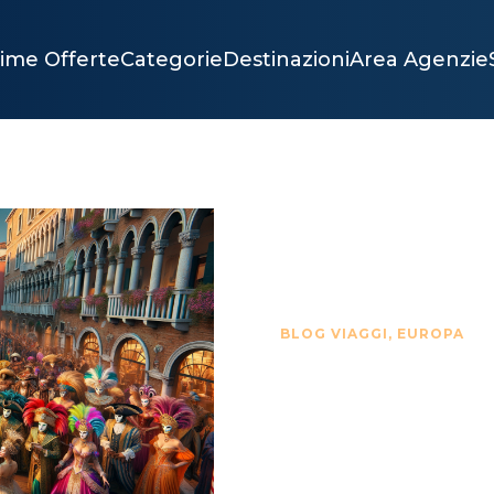
time Offerte
Categorie
Destinazioni
Area Agenzie
BLOG VIAGGI
,
EUROPA
FEBBR
VENEZI