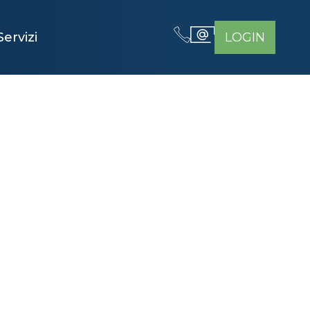
Servizi
LOGIN
AIO A
A: LA