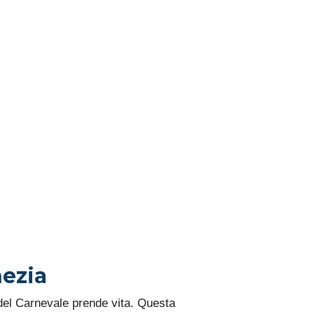
 DEL
VALE TRA
ERE E
ZIONE
nezia
 del Carnevale prende vita. Questa