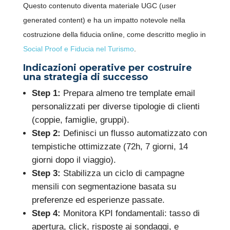
Questo contenuto diventa materiale UGC (user
generated content) e ha un impatto notevole nella
costruzione della fiducia online, come descritto meglio in
Social Proof e Fiducia nel Turismo
.
Indicazioni operative per costruire
una strategia di successo
Step 1:
Prepara almeno tre template email
personalizzati per diverse tipologie di clienti
Clicca sul qr-code o inquadralo con la fotocamera del
(coppie, famiglie, gruppi).
tuo cellulare.
Step 2:
Definisci un flusso automatizzato con
tempistiche ottimizzate (72h, 7 giorni, 14
giorni dopo il viaggio).
Step 3:
Stabilizza un ciclo di campagne
mensili con segmentazione basata su
preferenze ed esperienze passate.
Step 4:
Monitora KPI fondamentali: tasso di
apertura, click, risposte ai sondaggi, e