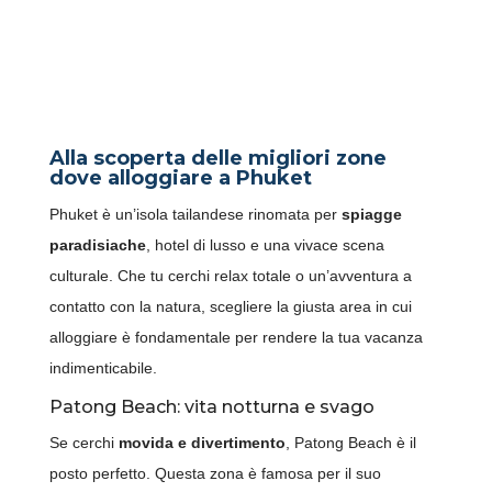
DOVE ALLOGGIARE A
PHUKET: GUIDA COMPLETA
PER UNA VACANZA
RIGENERANTE
Alla scoperta delle migliori zone
dove alloggiare a Phuket
Phuket è un’isola tailandese rinomata per
spiagge
paradisiache
, hotel di lusso e una vivace scena
culturale. Che tu cerchi relax totale o un’avventura a
contatto con la natura, scegliere la giusta area in cui
alloggiare è fondamentale per rendere la tua vacanza
indimenticabile.
Patong Beach: vita notturna e svago
Se cerchi
movida e divertimento
, Patong Beach è il
posto perfetto. Questa zona è famosa per il suo