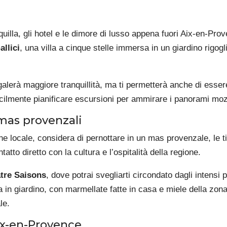
uilla, gli hotel e le dimore di lusso appena fuori Aix-en-Pro
allici
, una villa a cinque stelle immersa in un giardino rigo
regalerà maggiore tranquillità, ma ti permetterà anche di esse
facilmente pianificare escursioni per ammirare i panorami m
mas provenzali
ne locale, considera di pernottare in un mas provenzale, le tip
tatto diretto con la cultura e l’ospitalità della regione.
tre Saisons
, dove potrai svegliarti circondato dagli intensi 
a in giardino, con marmellate fatte in casa e miele della zona,
le.
ix-en-Provence