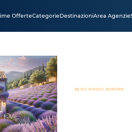
time Offerte
Categorie
Destinazioni
Area Agenzie
BLOG VIAGGI
,
EUROPA
GUIDA 
SU DO