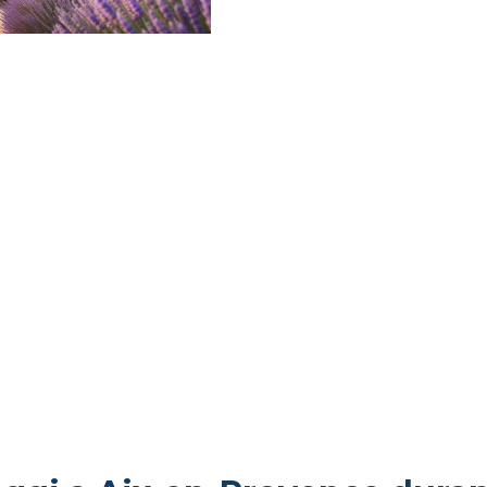
ALLOG
AIX-E
DURAN
FIORIT
LAVAN