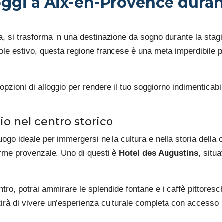
loggi a Aix-en-Provence durant
 si trasforma in una destinazione da sogno durante la stagio
le estivo, questa regione francese è una meta imperdibile per
 opzioni di alloggio per rendere il tuo soggiorno indimentica
gio nel centro storico
uogo ideale per immergersi nella cultura e nella storia della c
harme provenzale. Uno di questi è
Hotel des Augustins
, situ
ntro, potrai ammirare le splendide fontane e i caffè pittores
ntirà di vivere un’esperienza culturale completa con accesso