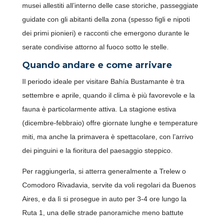
musei allestiti all’interno delle case storiche, passeggiate
guidate con gli abitanti della zona (spesso figli e nipoti
dei primi pionieri) e racconti che emergono durante le
serate condivise attorno al fuoco sotto le stelle.
Quando andare e come arrivare
Il periodo ideale per visitare Bahía Bustamante è tra
settembre e aprile, quando il clima è più favorevole e la
fauna è particolarmente attiva. La stagione estiva
(dicembre-febbraio) offre giornate lunghe e temperature
SCARICA LA NUOVA APP
miti, ma anche la primavera è spettacolare, con l’arrivo
OFFRIVIAGGI
dei pinguini e la fioritura del paesaggio steppico.
Per raggiungerla, si atterra generalmente a Trelew o
Comodoro Rivadavia, servite da voli regolari da Buenos
Aires, e da lì si prosegue in auto per 3-4 ore lungo la
Ruta 1, una delle strade panoramiche meno battute