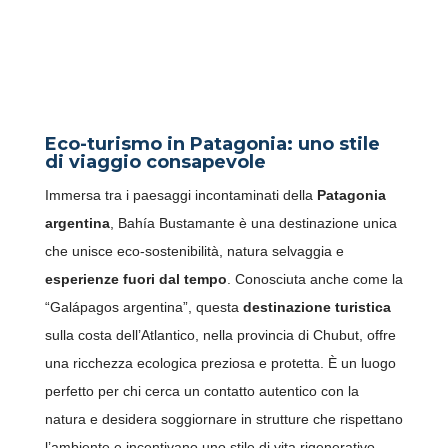
DOVE DORMIRE A BAHÍA
BUSTAMANTE: ECO-LODGE,
PINGUINI E NATURA
SCONFINATA
Eco-turismo in Patagonia: uno stile
di viaggio consapevole
Immersa tra i paesaggi incontaminati della
Patagonia
argentina
, Bahía Bustamante è una destinazione unica
che unisce eco-sostenibilità, natura selvaggia e
esperienze fuori dal tempo
. Conosciuta anche come la
“Galápagos argentina”, questa
destinazione turistica
sulla costa dell’Atlantico, nella provincia di Chubut, offre
una ricchezza ecologica preziosa e protetta. È un luogo
perfetto per chi cerca un contatto autentico con la
natura e desidera soggiornare in strutture che rispettano
l’ambiente e incentivano uno stile di vita rigenerativo.